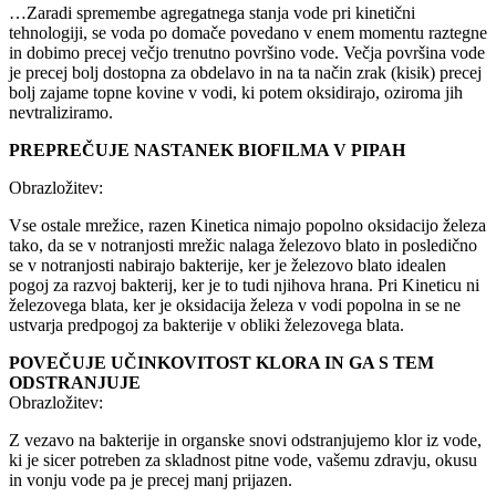
…Zaradi spremembe agregatnega stanja vode pri kinetični
tehnologiji, se voda po domače povedano v enem momentu raztegne
in dobimo precej večjo trenutno površino vode. Večja površina vode
je precej bolj dostopna za obdelavo in na ta način zrak (kisik) precej
bolj zajame topne kovine v vodi, ki potem oksidirajo, oziroma jih
nevtraliziramo.
PREPREČUJE NASTANEK BIOFILMA V PIPAH
Obrazložitev:
Vse ostale mrežice, razen Kinetica nimajo popolno oksidacijo železa
tako, da se v notranjosti mrežic nalaga železovo blato in posledično
se v notranjosti nabirajo bakterije, ker je železovo blato idealen
pogoj za razvoj bakterij, ker je to tudi njihova hrana. Pri Kineticu ni
železovega blata, ker je oksidacija železa v vodi popolna in se ne
ustvarja predpogoj za bakterije v obliki železovega blata.
POVEČUJE UČINKOVITOST KLORA IN GA S TEM
ODSTRANJUJE
Obrazložitev:
Z vezavo na bakterije in organske snovi odstranjujemo klor iz vode,
ki je sicer potreben za skladnost pitne vode, vašemu zdravju, okusu
in vonju vode pa je precej manj prijazen.