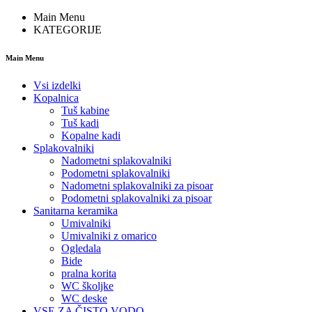
Main Menu
KATEGORIJE
Main Menu
Vsi izdelki
Kopalnica
Tuš kabine
Tuš kadi
Kopalne kadi
Splakovalniki
Nadometni splakovalniki
Podometni splakovalniki
Nadometni splakovalniki za pisoar
Podometni splakovalniki za pisoar
Sanitarna keramika
Umivalniki
Umivalniki z omarico
Ogledala
Bide
pralna korita
WC školjke
WC deske
VSE ZA ČISTO VODO