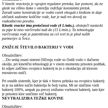
V kinetic reactorju je vgrajen regulator pretoka, kar pomeni, da ne
glede na višino tlaka v omrežju vzdržuje konstantni pretok.
Zaradi same konstrukcije se vodni curek obogati z kisikom in daje
občutek zadostne količine vode, kar je tudi res dovolj za
vsakodnevno porabo.
Kinetic reactor ima pretočnost vode (4 L/min.),
obstoječi nastavki
za pipe ki niso varčevalni tudi do (15 L/min.). Ta tehnologija
varčevanja vode je patentirana za cel svet in je plod naših
partnerjev iz Švice.
ZNIŽUJE ŠTEVILO BAKTERIJ V VODI
Obrazložitev:
…Do sedaj znani sistemi čiščenja vode so čistili vodo v tlačnem
okolju, pri kinetični tehnologiji je v enem momentu prisoten podtlak,
ki odpre zaščitno ovojnico bakterij in jo z oksidacijo ali klorom
enostavno uniči.
Pri ostalih sistemih, kjer je tlak v bistvu pritiska na ovojnico bakterij
in je na takšen način bakterija še bolj varna. Mi ne uničimo vseh
bakterij 100%, ampak pa precej znižamo vsebnost bakterij, tam kjer
je prisoten klor uničimo več bakterij.
NEVTRALIZIRA TEŽKE KOVINE
Obrazložitev: