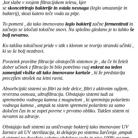
,kot slabe v svojem filtracijskem telesu, kjer
se
skoncetrirajo bakterije in ostala nesnaga
(leglo umazanije in
bakterij), skozi katero teče voda za pitje.
To pomeni , da tako imenovano
leglo bakterij
začne
fermentirati
in
začnejo se izločati toksične snovi. Na splošno gledano je to lahko
še
bolj nevarno.
Ko takšna toksičnost pride v stik s klorom se tvorijo stranski učinki ,
ki so še bolj nezdravi.
Povzetek pravilne filtracije obstoječih sistemov je , da če bi želeli
dober učinek z filtracijo bi bilo potrebno vsaj
enkrat na teden
zamenjati vložke ali tako imenovane kartuše
, ki že predstavlja
precejšen strošek na letni ravni.
Absorbcijski sistemi so filtri za trde delce, filtri z aktivnim ogljem,
reverzna osmoza, ultrafiltracija. Obstajajo sistemi tudi za
spremembo vodnega kamna z magnetom , ki spreminja polariteto
vodnega kamna , ampak ta sistem spremeni polariteto za samo
določen čas in se zopet povrne v prvotno obliko.
Takšen sistem ni
nevaren za zdravje.
Obstajajo tudi sistemi za uničevanje bakterij tako imenovane UV
žarnice ali UV sterilizacija, ki delujejo po sistemu žarčenja ,ampak
ti sistemi ne dosežejo celotno obdelavo vode in niso 100% na tem