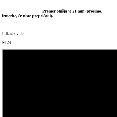
Premer ohišja je 21 mm (prosimo,
izmerite, če niste prepričani).
Prikaz z videi:
M 24