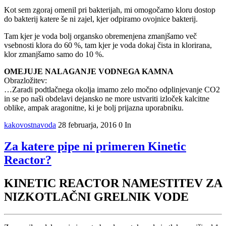
Kot sem zgoraj omenil pri bakterijah, mi omogočamo kloru dostop
do bakterij katere še ni zajel, kjer odpiramo ovojnice bakterij.
Tam kjer je voda bolj organsko obremenjena zmanjšamo več
vsebnosti klora do 60 %, tam kjer je voda dokaj čista in klorirana,
klor zmanjšamo samo do 10 %.
OMEJUJE NALAGANJE VODNEGA KAMNA
Obrazložitev:
…Zaradi podtlačnega okolja imamo zelo močno odplinjevanje CO2
in se po naši obdelavi dejansko ne more ustvariti izloček kalcitne
oblike, ampak aragonitne, ki je bolj prijazna uporabniku.
kakovostnavoda
28 februarja, 2016
0
In
Za katere pipe ni primeren Kinetic
Reactor?
KINETIC REACTOR NAMESTITEV ZA
NIZKOTLAČNI GRELNIK VODE