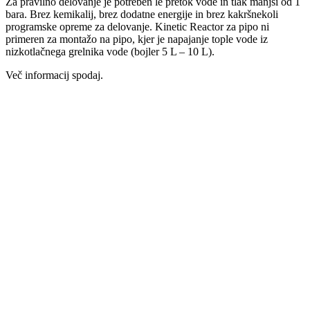
Za pravilno delovanje je potreben le pretok vode in tlak manjši od 1
bara. Brez kemikalij, brez dodatne energije in brez kakršnekoli
programske opreme za delovanje. Kinetic Reactor za pipo ni
primeren za montažo na pipo, kjer je napajanje tople vode iz
nizkotlačnega grelnika vode (bojler 5 L – 10 L).
Več informacij spodaj.