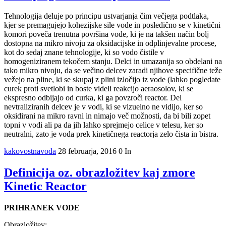
Tehnologija deluje po principu ustvarjanja čim večjega podtlaka,
kjer se premagujejo kohezijske sile vode in posledično se v kinetični
komori poveča trenutna površina vode, ki je na takšen način bolj
dostopna na mikro nivoju za oksidacijske in odplinjevalne procese,
kot do sedaj znane tehnologije, ki so vodo čistile v
homogeniziranem tekočem stanju. Delci in umazanija so obdelani na
tako mikro nivoju, da se večino delcev zaradi njihove specifične teže
vežejo na pline, ki se skupaj z plini izločijo iz vode (lahko pogledate
curek proti svetlobi in boste videli reakcijo aeraosolov, ki se
ekspresno odbijajo od curka, ki ga povzroči reactor. Del
nevtraliziranih delcev je v vodi, ki se vizuelno ne vidijo, ker so
oksidirani na mikro ravni in nimajo več možnosti, da bi bili zopet
topni v vodi ali pa da jih lahko sprejmejo celice v telesu, ker so
neutralni, zato je voda prek kinetičnega reactorja zelo čista in bistra.
kakovostnavoda
28 februarja, 2016
0
In
Definicija oz. obrazložitev kaj zmore
Kinetic Reactor
PRIHRANEK VODE
Obrazložitev: