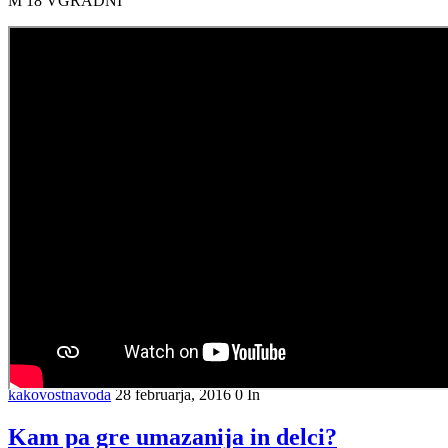
M 18 VGRADNI
kakovostnavoda
28 februarja, 2016
0
In
Kam pa gre umazanija in delci?