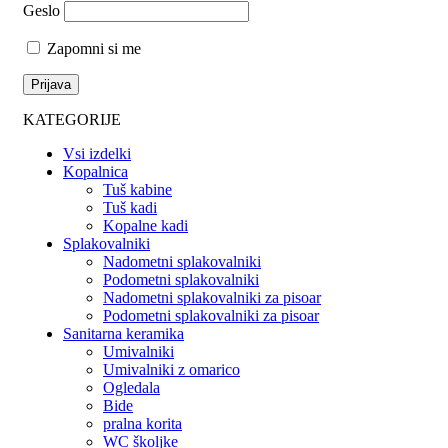
Geslo
Zapomni si me
KATEGORIJE
Vsi izdelki
Kopalnica
Tuš kabine
Tuš kadi
Kopalne kadi
Splakovalniki
Nadometni splakovalniki
Podometni splakovalniki
Nadometni splakovalniki za pisoar
Podometni splakovalniki za pisoar
Sanitarna keramika
Umivalniki
Umivalniki z omarico
Ogledala
Bide
pralna korita
WC školjke