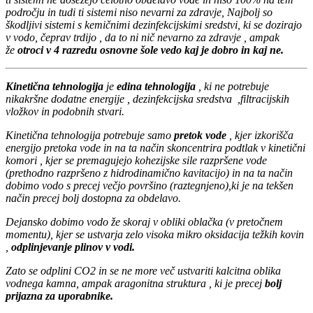
področju in tudi ti sistemi niso nevarni za zdravje, Najbolj so
škodljivi sistemi s kemičnimi dezinfekcijskimi sredstvi, ki se dozirajo
v vodo, čeprav trdijo , da to ni nič nevarno za zdravje , ampak
že
otroci v 4 razredu osnovne šole vedo kaj je dobro in kaj ne.
Kinetična tehnologija
je
edina tehnologija
, ki ne potrebuje
nikakršne dodatne energije , dezinfekcijska sredstva ,filtracijskih
vložkov in podobnih stvari.
Kinetična tehnologija potrebuje samo
pretok vod
e
, kjer izkorišča
energijo pretoka vode in na ta način skoncentrira podtlak v kinetični
komori , kjer se premagujejo kohezijske sile razpršene vode
(prethodno razpršeno z hidrodinamično kavitacijo) in na ta način
dobimo vodo s precej večjo površino (raztegnjeno),ki je na tekšen
način precej bolj dostopna za obdelavo.
Dejansko dobimo vodo že skoraj v obliki oblačka (v pretočnem
momentu), kjer se ustvarja zelo visoka mikro oksidacija težkih kovin
,
odplinjevanje plinov v vodi.
Zato se odplini CO2 in se ne more več ustvariti kalcitna oblika
vodnega kamna, ampak aragonitna struktura , ki je precej
bolj
prijazna za uporabnike.