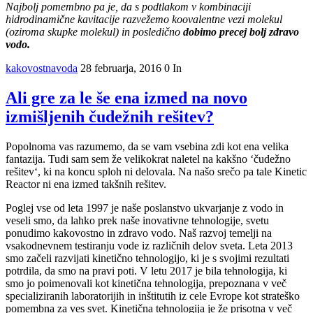
Najbolj pomembno pa je, da s podtlakom v kombinaciji
hidrodinamične kavitacije razvežemo koovalentne vezi molekul
(oziroma skupke molekul) in posledično
dobimo precej bolj zdravo
vodo.
kakovostnavoda
28 februarja, 2016
0
In
Ali gre za le še ena izmed na novo
izmišljenih čudežnih rešitev?
Popolnoma vas razumemo, da se vam vsebina zdi kot ena velika
fantazija. Tudi sam sem že velikokrat naletel na kakšno ‘čudežno
rešitev‘, ki na koncu sploh ni delovala. Na našo srečo pa tale Kinetic
Reactor ni ena izmed takšnih rešitev.
Poglej vse od leta 1997 je naše poslanstvo ukvarjanje z vodo in
veseli smo, da lahko prek naše inovativne tehnologije, svetu
ponudimo kakovostno in zdravo vodo. Naš razvoj temelji na
vsakodnevnem testiranju vode iz različnih delov sveta. Leta 2013
smo začeli razvijati kinetično tehnologijo, ki je s svojimi rezultati
potrdila, da smo na pravi poti. V letu 2017 je bila tehnologija, ki
smo jo poimenovali kot kinetična tehnologija, prepoznana v več
specializiranih laboratorijih in inštitutih iz cele Evrope kot strateško
pomembna za ves svet. Kinetična tehnologija je že prisotna v več