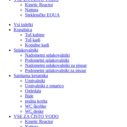
Kinetic Reactor
Nattura
Stekleničke EQUA
Vsi izdelki
Kopalnica
Tuš kabine
Tuš kadi
Kopalne kadi
Splakovalniki
Nadometni splakovalniki
Podometni splakovalniki
Nadometni splakovalniki za pisoar
Podometni splakovalniki za pisoar
Sanitarna keramika
Umivalniki
Umivalniki z omarico
Ogledala
Bide
pralna korita
WC školjke
WC deske
VSE ZA ČISTO VODO
Kinetic Reactor
Nattura