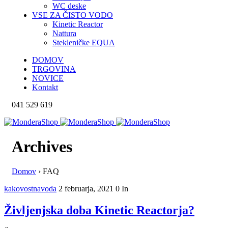
WC deske
VSE ZA ČISTO VODO
Kinetic Reactor
Nattura
Stekleničke EQUA
DOMOV
TRGOVINA
NOVICE
Kontakt
041 529 619
Archives
Domov
›
FAQ
kakovostnavoda
2 februarja, 2021
0
In
Življenjska doba Kinetic Reactorja?