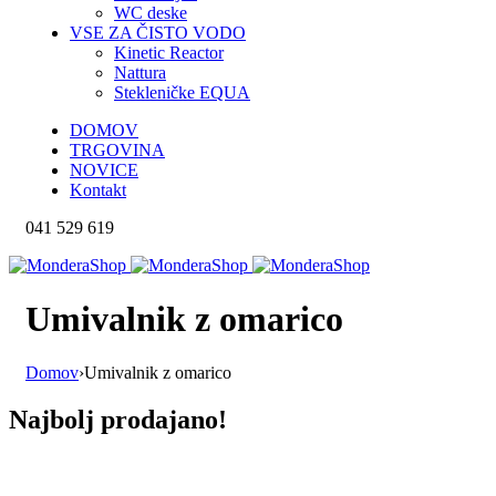
WC deske
VSE ZA ČISTO VODO
Kinetic Reactor
Nattura
Stekleničke EQUA
DOMOV
TRGOVINA
NOVICE
Kontakt
041 529 619
Umivalnik z omarico
Domov
›
Umivalnik z omarico
Najbolj prodajano!