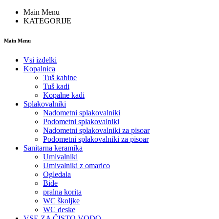
Main Menu
KATEGORIJE
Main Menu
Vsi izdelki
Kopalnica
Tuš kabine
Tuš kadi
Kopalne kadi
Splakovalniki
Nadometni splakovalniki
Podometni splakovalniki
Nadometni splakovalniki za pisoar
Podometni splakovalniki za pisoar
Sanitarna keramika
Umivalniki
Umivalniki z omarico
Ogledala
Bide
pralna korita
WC školjke
WC deske
VSE ZA ČISTO VODO