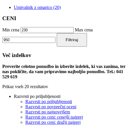
Umivalnik z omarico (20)
CENI
Min cena
Max cena
Filtriraj
Več izdelkov
Preverite celotno ponudbo in izberite izdelek, ki vas zanima, ter
nas pokličite, da vam pripravimo najboljšo ponudbo. Tel.: 041
529 619
Prikaz vseh 20 rezultatov
Razvrsti po priljubljenosti
Razvrsti po priljubljenosti
Razvrsti po povprečni oceni
Razvrsti po najnovejšem
Razvrsti po ceni: cenejši najprej
Razvrsti po ceni: dražji najprej