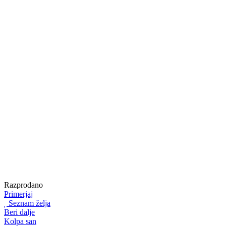
Razprodano
Primerjaj
Seznam želja
Beri dalje
Kolpa san