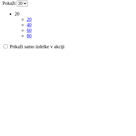
Pokaži
20
20
40
60
80
Prikaži samo izdelke v akciji