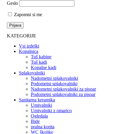
Geslo
Zapomni si me
KATEGORIJE
Vsi izdelki
Kopalnica
Tuš kabine
Tuš kadi
Kopalne kadi
Splakovalniki
Nadometni splakovalniki
Podometni splakovalniki
Nadometni splakovalniki za pisoar
Podometni splakovalniki za pisoar
Sanitarna keramika
Umivalniki
Umivalniki z omarico
Ogledala
Bide
pralna korita
WC školjke