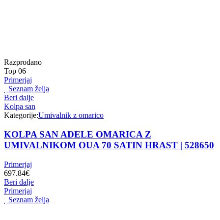
Razprodano
Top
06
Primerjaj
Seznam želja
Beri dalje
Kolpa san
Kategorije:
Umivalnik z omarico
KOLPA SAN ADELE OMARICA Z
UMIVALNIKOM OUA 70 SATIN HRAST | 528650
Primerjaj
697.84
€
Beri dalje
Primerjaj
Seznam želja