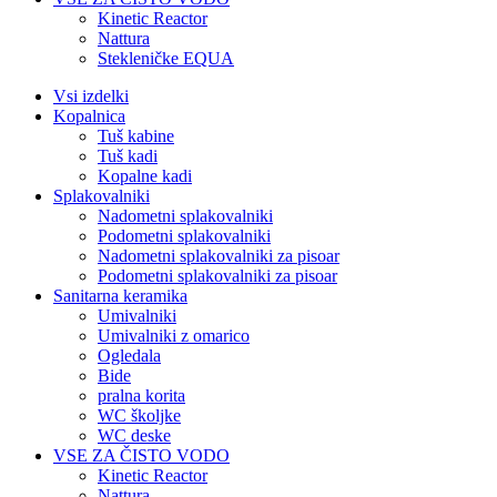
Kinetic Reactor
Nattura
Stekleničke EQUA
Vsi izdelki
Kopalnica
Tuš kabine
Tuš kadi
Kopalne kadi
Splakovalniki
Nadometni splakovalniki
Podometni splakovalniki
Nadometni splakovalniki za pisoar
Podometni splakovalniki za pisoar
Sanitarna keramika
Umivalniki
Umivalniki z omarico
Ogledala
Bide
pralna korita
WC školjke
WC deske
VSE ZA ČISTO VODO
Kinetic Reactor
Nattura