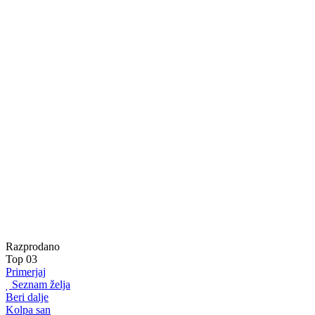
Razprodano
Top
03
Primerjaj
Seznam želja
Beri dalje
Kolpa san