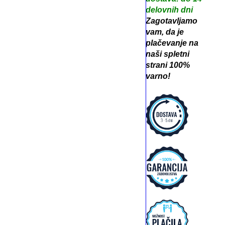
delovnih dni
Zagotavljamo
vam, da je
plačevanje na
naši spletni
strani 100%
varno!