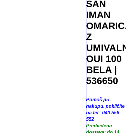
SAN
IMAN
OMARICA
Z
UMIVALN
OUI 100
BELA |
536650
Pomoč pri
nakupu, pokličite
na tel.: 040 558
552
Predvidena
dostava: do 14