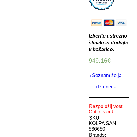
Izberite ustrezno
število in dodajte
v košarico.
949.16
€
Seznam želja
Primerjaj
Razpoložljivost:
Out of stock
SKU:
KOLPA SAN -
536650
Brands: