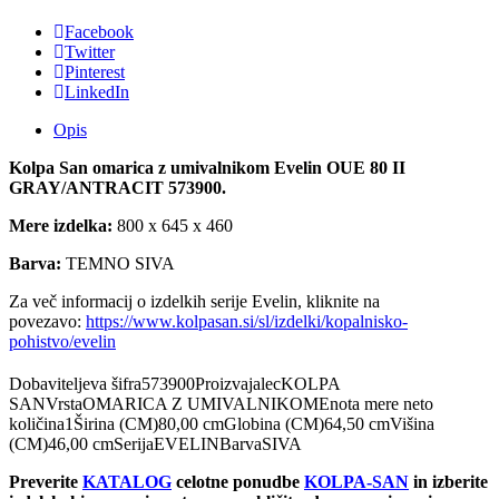
Facebook
Twitter
Pinterest
LinkedIn
Opis
Kolpa San omarica z umivalnikom Evelin OUE 80 II
GRAY/ANTRACIT 573900.
Mere izdelka:
800 x 645 x 460
Barva:
TEMNO SIVA
Za več informacij o izdelkih serije Evelin, kliknite na
povezavo:
https://www.kolpasan.si/sl/izdelki/kopalnisko-
pohistvo/evelin
Dobaviteljeva šifra573900ProizvajalecKOLPA
SANVrstaOMARICA Z UMIVALNIKOMEnota mere neto
količina1Širina (CM)80,00 cmGlobina (CM)64,50 cmVišina
(CM)46,00 cmSerijaEVELINBarvaSIVA
Preverite
KATALOG
celotne ponudbe
KOLPA-SAN
in izberite