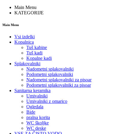
Main Menu
KATEGORIJE
Main Menu
Vsi izdelki
Kopalnica
Tuš kabine
Tuš kadi
Kopalne kadi
Splakovalniki
Nadometni splakovalniki
Podometni splakovalniki
Nadometni splakovalniki za pisoar
Podometni splakovalniki za pisoar
Sanitarna keramika
Umivalniki
Umivalniki z omarico
Ogledala
Bide
pralna korita
WC školjke
WC deske
VSE ZA ČISTO VODO