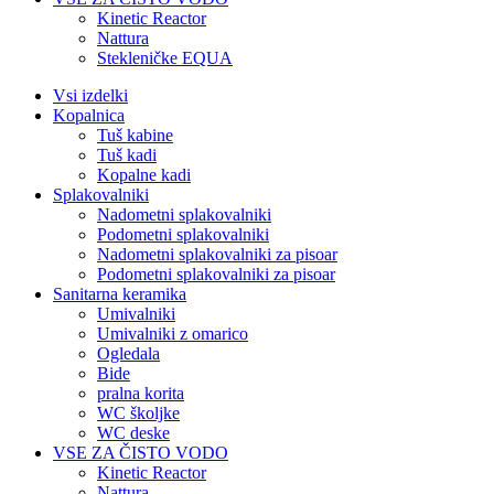
Kinetic Reactor
Nattura
Stekleničke EQUA
Vsi izdelki
Kopalnica
Tuš kabine
Tuš kadi
Kopalne kadi
Splakovalniki
Nadometni splakovalniki
Podometni splakovalniki
Nadometni splakovalniki za pisoar
Podometni splakovalniki za pisoar
Sanitarna keramika
Umivalniki
Umivalniki z omarico
Ogledala
Bide
pralna korita
WC školjke
WC deske
VSE ZA ČISTO VODO
Kinetic Reactor
Nattura