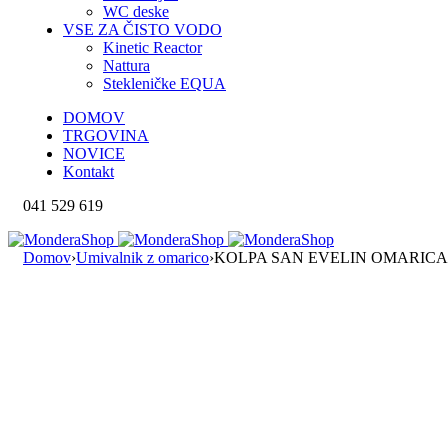
WC deske
VSE ZA ČISTO VODO
Kinetic Reactor
Nattura
Stekleničke EQUA
DOMOV
TRGOVINA
NOVICE
Kontakt
041 529 619
Domov
›
Umivalnik z omarico
›
KOLPA SAN EVELIN OMARICA Z