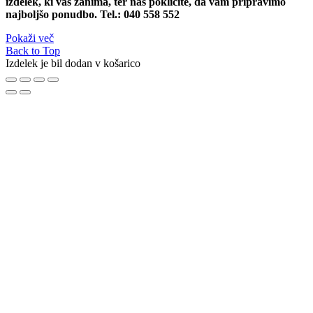
izdelek, ki vas zanima, ter nas pokličite, da vam pripravimo
najboljšo ponudbo. Tel.: 040 558 552
Pokaži več
Back to Top
Izdelek je bil dodan v košarico