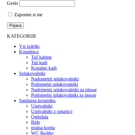
Geslo
Zapomni si me
KATEGORIJE
Vsi izdelki
Kopalnica
Tuš kabine
Tuš kadi
Kopalne kadi
Splakovalniki
Nadometni splakovalniki
Podometni splakovalniki
Nadometni splakovalniki za pisoar
Podometni splakovalniki za pisoar
Sanitarna keramika
Umivalniki
Umivalniki z omarico
Ogledala
Bide
pralna korita
WC školjke