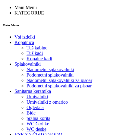
Main Menu
KATEGORIJE
Main Menu
Vsi izdelki
Kopalnica
Tuš kabine
Tuš kadi
Kopalne kadi
Splakovalniki
Nadometni splakovalniki
Podometni splakovalniki
Nadometni splakovalniki za pisoar
Podometni splakovalniki za pisoar
Sanitarna keramika
Umivalniki
Umivalniki z omarico
Ogledala
Bide
pralna korita
WC školjke
WC deske
VSE ZA ČISTO VODO