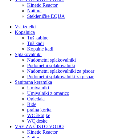
Kinetic Reactor
Nattura
Stekleničke EQUA
Vsi izdelki
Kopalnica
Tuš kabine
Tuš kadi
Kopalne kadi
Splakovalniki
Nadometni splakovalniki
Podometni splakovalniki
Nadometni splakovalniki za pisoar
Podometni splakovalniki za pisoar
Sanitarna keramika
Umivalniki
Umivalniki z omarico
Ogledala
Bide
pralna korita
WC školjke
WC deske
VSE ZA ČISTO VODO
Kinetic Reactor
Nattura