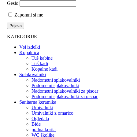
Geslo
Zapomni si me
KATEGORIJE
Vsi izdelki
Kopalnica
Tuš kabine
Tuš kadi
Kopalne kadi
Splakovalniki
Nadometni splakovalniki
Podometni splakovalniki
Nadometni splakovalniki za pisoar
Podometni splakovalniki za pisoar
Sanitarna keramika
Umivalniki
Umivalniki z omarico
Ogledala
Bide
pralna korita
WC školjke