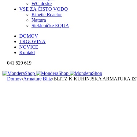
WC deske
VSE ZA ČISTO VODO
Kinetic Reactor
Nattura
Stekleničke EQUA
DOMOV
TRGOVINA
NOVICE
Kontakt
041 529 619
Domov
›
Armature Blitz
›
BLITZ K KUHINJSKA ARMATURA IZV