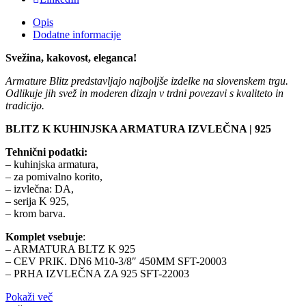
Opis
Dodatne informacije
Svežina, kakovost, eleganca!
Armature Blitz predstavljajo najboljše izdelke na slovenskem trgu.
Odlikuje jih svež in moderen dizajn v trdni povezavi s kvaliteto in
tradicijo.
BLITZ K KUHINJSKA ARMATURA IZVLEČNA | 925
Tehnični podatki:
– kuhinjska armatura,
– za pomivalno korito,
– izvlečna: DA,
– serija K 925,
– krom barva.
Komplet vsebuje
:
– ARMATURA BLTZ K 925
– CEV PRIK. DN6 M10-3/8″ 450MM SFT-20003
– PRHA IZVLEČNA ZA 925 SFT-22003
Pokaži več