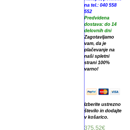
na tel.: 040 558
552
Predvidena
dostava: do 14
delovnih dni
Zagotavljamo
vam, da je
plačevanje na
naši spletni
strani 100%
varno!
Izberite ustrezno
število in dodajte
v košarico.
375.52
€