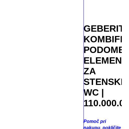
GEBERIT
KOMBIFIX
PODOMET
ELEMENT
ZA
STENSKI
WC |
110.000.00
Pomoč pri
nakupu, pokličite