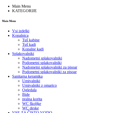
Main Menu
KATEGORIJE
Main Menu
Vsi izdelki
Kopalnica
Tuš kabine
Tuš kadi
Kopalne kadi
Splakovalniki
Nadometni splakovalniki
Podometni splakovalniki
Nadometni splakovalniki za pisoar
Podometni splakovalniki za pisoar
Sanitarna keramika
Umivalniki
Umivalniki z omarico
Ogledala
Bide
pralna korita
WC školjke
WC deske
VSE ZA ČISTO VODO