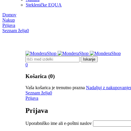
Stekleničke EQUA
Domov
Nakup
Prijava
Seznam želja
0
0
Košarica (0)
Vaša košarica je trenutno prazna
Nadaljuj z nakupovanj
Seznam želja
0
Prijava
Prijava
Uporabniško ime ali e-poštni naslov