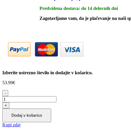
Predvidena dostava: do 14 delovnih dni
Zagotavljamo vam, da je plačevanje na naši s
Izberite ustrezno število in dodajte v košarico.
53.99
€
GROHE
BAU
WC
DESKA
36x46
Dodaj v košarico
|
39492000
Kupi zdaj
količina