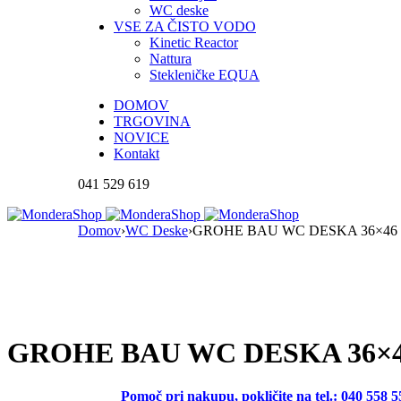
WC deske
VSE ZA ČISTO VODO
Kinetic Reactor
Nattura
Stekleničke EQUA
DOMOV
TRGOVINA
NOVICE
Kontakt
041 529 619
Domov
›
WC Deske
›
GROHE BAU WC DESKA 36×46 |
GROHE BAU WC DESKA 36×46 
Pomoč pri nakupu, pokličite na tel.: 040 558 5