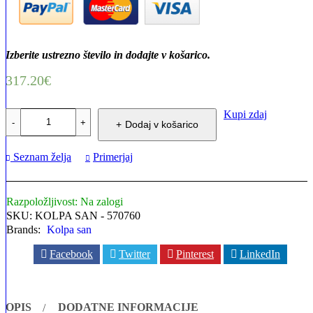
Izberite ustrezno število in dodajte v košarico.
317.20
€
KOLPA
Kupi zdaj
Dodaj v košarico
SAN
CALANDO-
D
Seznam želja
Primerjaj
KOTNA
KOPALNA
KAD
Razpoložljivost:
Na zalogi
ZA
VGRADNJO
SKU:
KOLPA SAN - 570760
160x90
Brands:
Kolpa san
|
570760
Facebook
Twitter
Pinterest
LinkedIn
DESNA
količina
OPIS
DODATNE INFORMACIJE