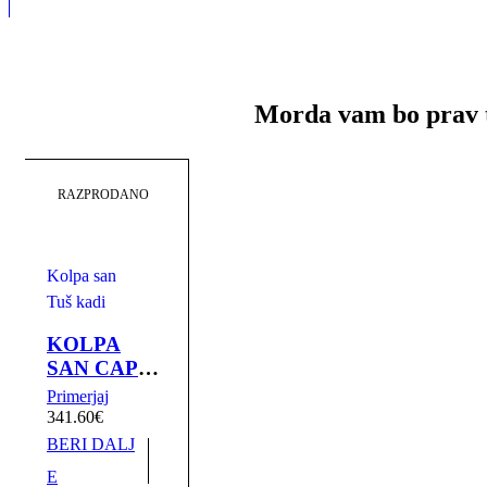
Morda vam bo prav 
RAZPRODANO
Kolpa san
Tuš kadi
KOLPA
SAN CAPO
TUŠ KAD
Primerjaj
ZA
341.60
€
VGRADNJO
BERI DALJ
100x80 |
E