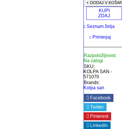
DODAJ V KOŠARIC
KUPI
ZDAJ
Seznam želja
Primerjaj
Razpoložljivost:
Na zalogi
SKU:
KOLPA SAN -
571070
Brands:
Kolpa san
Facebook
Twitter
Pinterest
LinkedIn