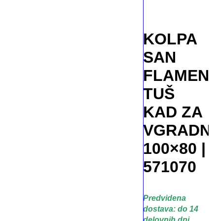
KOLPA
SAN
FLAMEN
TUŠ
KAD ZA
VGRADN
100×80 |
571070
Predvidena
dostava: do 14
delovnih dni