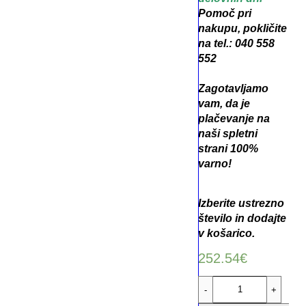
Pomoč pri
nakupu, pokličite
na tel.: 040 558
552
Zagotavljamo
vam, da je
plačevanje na
naši spletni
strani 100%
varno!
Izberite ustrezno
število in dodajte
v košarico.
252.54
€