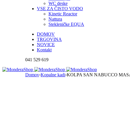
WC deske
VSE ZA ČISTO VODO
Kinetic Reactor
Nattura
Stekleničke EQUA
DOMOV
TRGOVINA
NOVICE
Kontakt
041 529 619
Domov
›
Kopalne kadi
›
KOLPA SAN NABUCCO MASAŽ