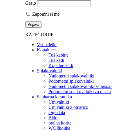
Geslo
Zapomni si me
KATEGORIJE
Vsi izdelki
Kopalnica
Tuš kabine
Tuš kadi
Kopalne kadi
Splakovalniki
Nadometni splakovalniki
Podometni splakovalniki
Nadometni splakovalniki za pisoar
Podometni splakovalniki za pisoar
Sanitarna keramika
Umivalniki
Umivalniki z omarico
Ogledala
Bide
pralna korita
WC školjke