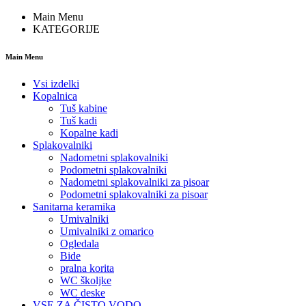
Main Menu
KATEGORIJE
Main Menu
Vsi izdelki
Kopalnica
Tuš kabine
Tuš kadi
Kopalne kadi
Splakovalniki
Nadometni splakovalniki
Podometni splakovalniki
Nadometni splakovalniki za pisoar
Podometni splakovalniki za pisoar
Sanitarna keramika
Umivalniki
Umivalniki z omarico
Ogledala
Bide
pralna korita
WC školjke
WC deske
VSE ZA ČISTO VODO