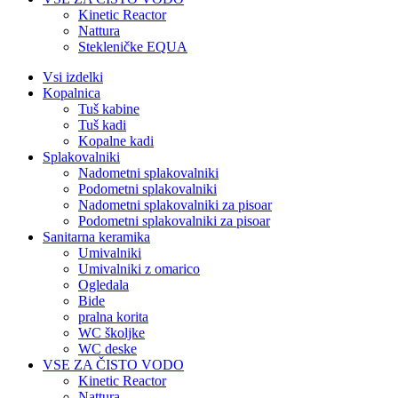
Kinetic Reactor
Nattura
Stekleničke EQUA
Vsi izdelki
Kopalnica
Tuš kabine
Tuš kadi
Kopalne kadi
Splakovalniki
Nadometni splakovalniki
Podometni splakovalniki
Nadometni splakovalniki za pisoar
Podometni splakovalniki za pisoar
Sanitarna keramika
Umivalniki
Umivalniki z omarico
Ogledala
Bide
pralna korita
WC školjke
WC deske
VSE ZA ČISTO VODO
Kinetic Reactor
Nattura