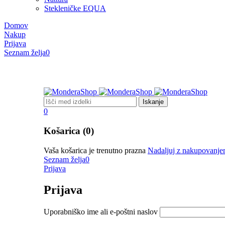
Stekleničke EQUA
Domov
Nakup
Prijava
Seznam želja
0
0
Košarica (0)
Vaša košarica je trenutno prazna
Nadaljuj z nakupovanj
Seznam želja
0
Prijava
Prijava
Uporabniško ime ali e-poštni naslov