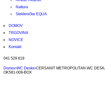
Nattura
Stekleničke EQUA
DOMOV
TRGOVINA
NOVICE
Kontakt
041 529 619
Domov
›
WC Deske
›
CERSANIT METROPOLITAN WC DESKA S
OK581-009-BOX