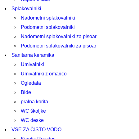
Splakovalniki
Nadometni splakovalniki
Podometni splakovalniki
Nadometni splakovalniki za pisoar
Podometni splakovalniki za pisoar
Sanitarna keramika
Umivalniki
Umivalniki z omarico
Ogledala
Bide
pralna korita
WC školjke
WC deske
VSE ZA ČISTO VODO
Kinetic Reactor