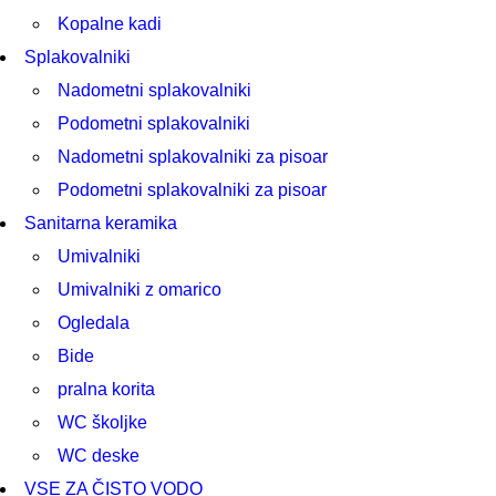
Kopalne kadi
Splakovalniki
Nadometni splakovalniki
Podometni splakovalniki
Nadometni splakovalniki za pisoar
Podometni splakovalniki za pisoar
Sanitarna keramika
Umivalniki
Umivalniki z omarico
Ogledala
Bide
pralna korita
WC školjke
WC deske
VSE ZA ČISTO VODO