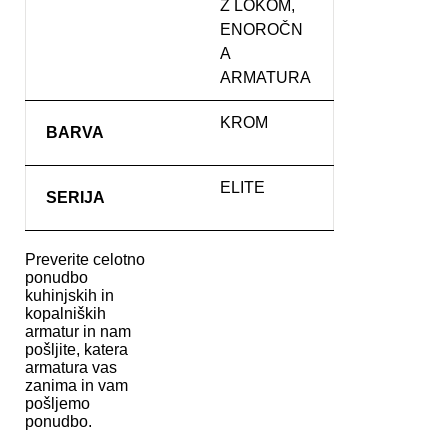
Z LOKOM,
ENOROČN
A
ARMATURA
KROM
BARVA
ELITE
SERIJA
Preverite celotno
ponudbo
kuhinjskih in
kopalniških
armatur in nam
pošljite, katera
armatura vas
zanima in vam
pošljemo
ponudbo.