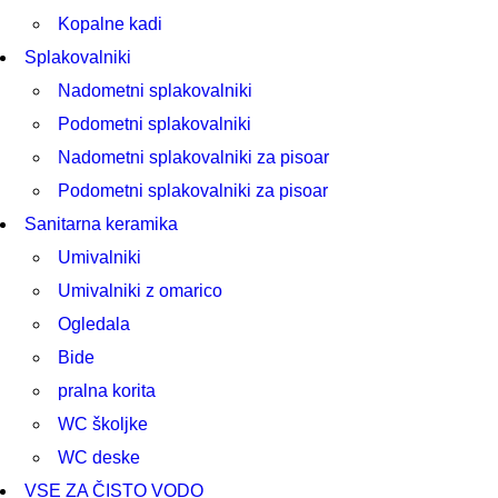
Kopalne kadi
Splakovalniki
Nadometni splakovalniki
Podometni splakovalniki
Nadometni splakovalniki za pisoar
Podometni splakovalniki za pisoar
Sanitarna keramika
Umivalniki
Umivalniki z omarico
Ogledala
Bide
pralna korita
WC školjke
WC deske
VSE ZA ČISTO VODO