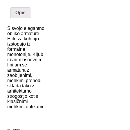
Opis
S svojo elegantno
obliko armature
Elite za kuhinjo
izstopajo iz
formalne
monotonije. Kljub
ravnim osnovnim
linijam se
armatura z
zaobljenimi,
mehkimi prehodi
sklada tako z
arhitekturno
strogostjo kot s
klasičnimi
mehkimi oblikami.