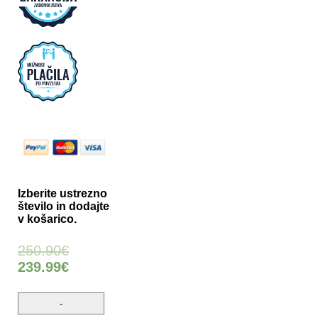
Izberite ustrezno
število in dodajte
v košarico.
250.90
€
239.99
€