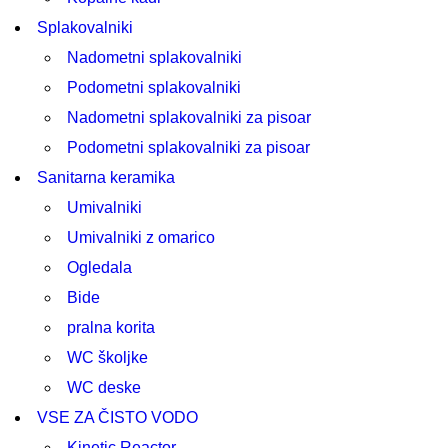
Splakovalniki
Nadometni splakovalniki
Podometni splakovalniki
Nadometni splakovalniki za pisoar
Podometni splakovalniki za pisoar
Sanitarna keramika
Umivalniki
Umivalniki z omarico
Ogledala
Bide
pralna korita
WC školjke
WC deske
VSE ZA ČISTO VODO
Kinetic Reactor