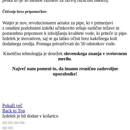
peska in rje so idealne razmere za razvoj različnih bakterij.
Čiščenje brez pripomočkov
Watjer je nov, revolucionaren aerator za pipe, ki v primerjavi
z ostalimi podobnimi izdelki učinkovito rešuje različne težave in
pomembno pripomore k izboljšanju kvalitete vode, ki priteče iz pipe.
Izdelek je inovativen, saj se ga lahko očisti brez kakršnega koli
dodatnega orodja. Pomaga privarčevati do 50 odstotkov vode.
Kinetična tehnologija je dosežek
slovenskega znanja v svetovnem
merilu
.
Največ nam pomeni to, da imamo resnično zadovoljne
uporabnike!
Pokaži več
Back to Top
Izdelek je bil dodan v košarico