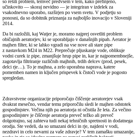
so rešili problem, temveč predvsem v tem, kako prefinjeno,
učinkovito — skoraj nevidno — je integriran v izdelek za
vsakodnevno uporabo, razširjen po vsem svetu. V podjetju so
ponosni, da so dobitnik priznanja za najboljšo inovacijo v Sloveniji
2014.
Da bi razložili, kaj Watjer je, moramo najprej osvetliti problem
običajnih aeratorjev, ki se uporabljajo v današnjih pipah. Aerator je
majhen filter, ki se lahko vgradi na vse nove ali stare pipe
z nastavkom M24 in M22. Preprečuje pljuskanje vode, oblikuje
vodni curek iz pipe, zmanjšuje hrup pipe in, kar je najpomembnejše,
zagotavlja filtriranje različnih majhnih, trdih delcev (prod, pesek,
delci rje…). To je majhna, a zelo uporabna naprava, katere
pomemben namen in ključen prispevek k čistoči vode je pogosto
spregledan.
Zdravstvene organizacije priporočajo čiščenje aeratorejev vsak
dvakrat mesečno, vendar temu priporočilu sledi le majhen odstotek
gospodinjstev. Večina njih pa aeratorja ni očistila že leta. Za večino
gospodinjstev je čiščenje aeratorja preveč težko ali preveč
dolgotrajno, saj zahteva tudi nekaj tehničnih spretnosti in dodatnega
orodja. Ste vedeli, da so umazani delci in rje, najdeni v vodi,
nezdravi in celo nevarni za vaše zdravje? V tem zamašku umazanije,