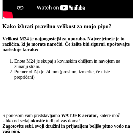
Kako izbrati pravilno velikost za mojo pipo?
Velikost M24 je najpogostejši za uporabo. Najverjetneje je to
različica, ki jo morate naročiti. Če želite biti sigurni, upoštevajte
naslednje korake:
Enota M24 je skupaj s kovinskim ohišjem in navojem na
zunanji strani.
Premer ohišja je 24 mm (prosimo, izmerite, če niste
prepričani).
S ponosom vam predstavljamo
WATJER aerator
, katere moč
lahko od sedaj
okusite
tudi pri vas doma!
Zagotovite sebi, svoji družini in prijateljem boljšo pitno vodo na
vaši pipi.