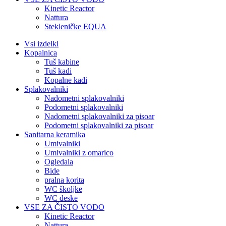
Kinetic Reactor
Nattura
Stekleničke EQUA
Vsi izdelki
Kopalnica
Tuš kabine
Tuš kadi
Kopalne kadi
Splakovalniki
Nadometni splakovalniki
Podometni splakovalniki
Nadometni splakovalniki za pisoar
Podometni splakovalniki za pisoar
Sanitarna keramika
Umivalniki
Umivalniki z omarico
Ogledala
Bide
pralna korita
WC školjke
WC deske
VSE ZA ČISTO VODO
Kinetic Reactor
Nattura