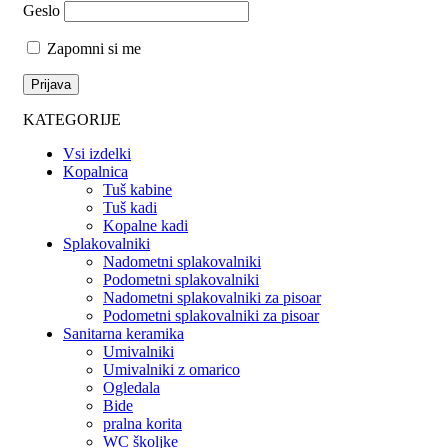
Geslo
Zapomni si me
KATEGORIJE
Vsi izdelki
Kopalnica
Tuš kabine
Tuš kadi
Kopalne kadi
Splakovalniki
Nadometni splakovalniki
Podometni splakovalniki
Nadometni splakovalniki za pisoar
Podometni splakovalniki za pisoar
Sanitarna keramika
Umivalniki
Umivalniki z omarico
Ogledala
Bide
pralna korita
WC školjke