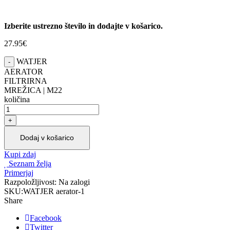
Izberite ustrezno število in dodajte v košarico.
27.95
€
WATJER
AERATOR
FILTRIRNA
MREŽICA | M22
količina
Dodaj v košarico
Kupi zdaj
Seznam želja
Primerjaj
Razpoložljivost:
Na zalogi
SKU:
WATJER aerator-1
Share
Facebook
Twitter