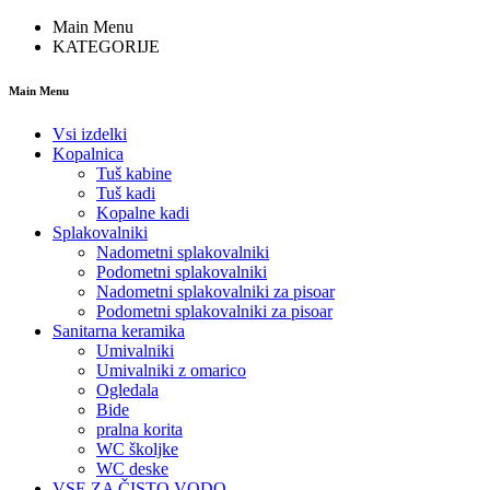
Main Menu
KATEGORIJE
Main Menu
Vsi izdelki
Kopalnica
Tuš kabine
Tuš kadi
Kopalne kadi
Splakovalniki
Nadometni splakovalniki
Podometni splakovalniki
Nadometni splakovalniki za pisoar
Podometni splakovalniki za pisoar
Sanitarna keramika
Umivalniki
Umivalniki z omarico
Ogledala
Bide
pralna korita
WC školjke
WC deske
VSE ZA ČISTO VODO