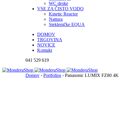
WC deske
VSE ZA ČISTO VODO
Kinetic Reactor
Nattura
Stekleničke EQUA
DOMOV
TRGOVINA
NOVICE
Kontakt
041 529 619
Domov
›
Portfolios
›
Panasonic LUMIX FZ80 4K