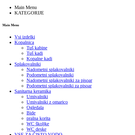
Main Menu
KATEGORIJE
Main Menu
Vsi izdelki
Kopalnica
Tuš kabine
Tuš kadi
Kopalne kadi
Splakovalniki
Nadometni splakovalniki
Podometni splakovalniki
Nadometni splakovalniki za pisoar
Podometni splakovalniki za pisoar
Sanitarna keramika
Umivalniki
Umivalniki z omarico
Ogledala
Bide
pralna korita
WC školjke
WC deske
VSE ZA ČISTO VODO