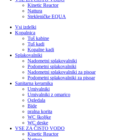
Kinetic Reactor
Nattura
Stekleničke EQUA
Vsi izdelki
Kopalnica
Tuš kabine
Tuš kadi
Kopalne kadi
Splakovalniki
Nadometni splakovalniki
Podometni splakovalniki
Nadometni splakovalniki za pisoar
Podometni splakovalniki za pisoar
Sanitarna keramika
Umivalniki
Umivalniki z omarico
Ogledala
Bide
pralna korita
WC školjke
WC deske
VSE ZA ČISTO VODO
Kinetic Reactor
Nattura