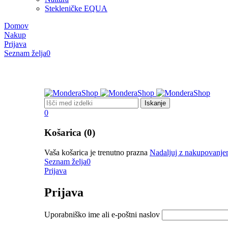
Stekleničke EQUA
Domov
Nakup
Prijava
Seznam želja
0
0
Košarica (0)
Vaša košarica je trenutno prazna
Nadaljuj z nakupovanj
Seznam želja
0
Prijava
Prijava
Uporabniško ime ali e-poštni naslov