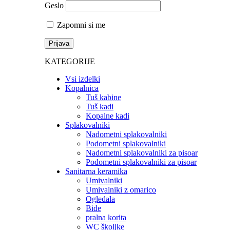
Geslo
Zapomni si me
KATEGORIJE
Vsi izdelki
Kopalnica
Tuš kabine
Tuš kadi
Kopalne kadi
Splakovalniki
Nadometni splakovalniki
Podometni splakovalniki
Nadometni splakovalniki za pisoar
Podometni splakovalniki za pisoar
Sanitarna keramika
Umivalniki
Umivalniki z omarico
Ogledala
Bide
pralna korita
WC školjke