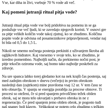
Vse, kar diha in živi, vsebuje 70 % vode ali več.
Kaj pomeni jutranji ritual pitja vode?
Jutranji ritual pitja vode vse bolj pridobiva na pomenu in se ga
poslužuje vse več ljudi, ki se zavedajo njegovih koristi. V osnovi gre
za pitje velikih količin vode takoj zjutraj, ko se zbudimo. Količina
popite vode je odvisna od posameznikove pripravljenosti, vendar naj
bi bila od 0,5 do 1,5 L.
Nikoli ne smemo nočnega postenja prekiniti z uživanjem škroba ali
ogljikovih hidratov. Kaj vnesemo v svoje telo, ko se zbudimo, je
izredno pomembno. Najboljši način, da prekinemo nočni post, je
pitje tekočin oziroma vode, saj bomo tako najbolje poskrbeli za
zdravje.
Na ure spanca lahko torej gledamo kot na nek krajši čas postenja, saj
med zadnjim obrokom v dnevu (večerjo) in prvim obrokom
naslednji dan (zajtrkom) mine praviloma vsaj 12 ur. V tem času se
telo obnavlja. V spanju se energija porablja za procese obnove. Ti
procesi so oteženi, če si pred spanjem privoščimo težek obilen
obrok, saj se mora telo ukvarjati s prebavo obroka in ne z
regeneracijo. Če pred spanjem jemo obilen obrok, je pogosto tudi
naš spanec bolj klavrn. Velikokrat se potem celo zbudimo s težkim