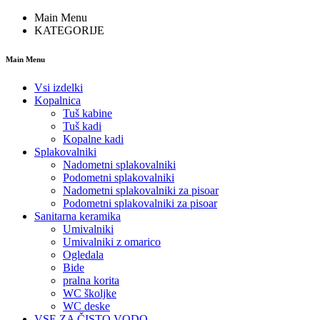
Main Menu
KATEGORIJE
Main Menu
Vsi izdelki
Kopalnica
Tuš kabine
Tuš kadi
Kopalne kadi
Splakovalniki
Nadometni splakovalniki
Podometni splakovalniki
Nadometni splakovalniki za pisoar
Podometni splakovalniki za pisoar
Sanitarna keramika
Umivalniki
Umivalniki z omarico
Ogledala
Bide
pralna korita
WC školjke
WC deske
VSE ZA ČISTO VODO