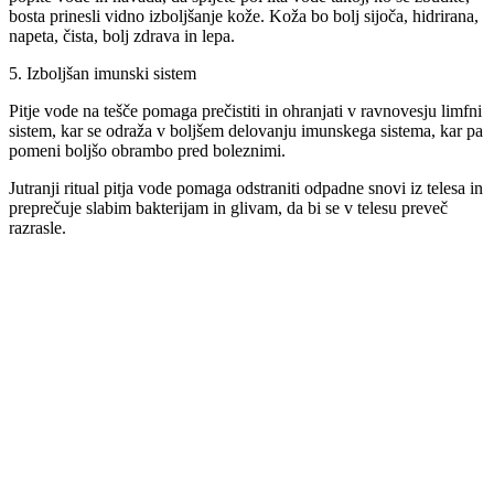
bosta prinesli vidno izboljšanje kože. Koža bo bolj sijoča, hidrirana,
napeta, čista, bolj zdrava in lepa.
5. Izboljšan imunski sistem
Pitje vode na tešče pomaga prečistiti in ohranjati v ravnovesju limfni
sistem, kar se odraža v boljšem delovanju imunskega sistema, kar pa
pomeni boljšo obrambo pred boleznimi.
Jutranji ritual pitja vode pomaga odstraniti odpadne snovi iz telesa in
preprečuje slabim bakterijam in glivam, da bi se v telesu preveč
razrasle.