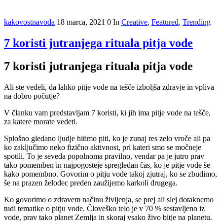
kakovostnavoda
18 marca, 2021
0
In
Creative
,
Featured
,
Trending
7 koristi jutranjega rituala pitja vode
7 koristi jutranjega rituala pitja vode
Ali ste vedeli, da lahko pitje vode na tešče izboljša zdravje in vpliva
na dobro počutje?
V članku vam predstavljam 7 koristi, ki jih ima pitje vode na tešče,
za katere morate vedeti.
Splošno gledano ljudje hitimo piti, ko je zunaj res zelo vroče ali pa
ko zaključimo neko fizično aktivnost, pri kateri smo se močneje
spotili. To je seveda popolnoma pravilno, vendar pa je jutro prav
tako pomemben in najpogosteje spregledan čas, ko je pitje vode še
kako pomembno. Govorim o pitju vode takoj zjutraj, ko se zbudimo,
še na prazen želodec preden zaužijemo karkoli drugega.
Ko govorimo o zdravem načinu življenja, se prej ali slej dotaknemo
tudi tematike o pitju vode. Človeško telo je v 70 % sestavljeno iz
vode, prav tako planet Zemlja in skoraj vsako živo bitje na planetu.