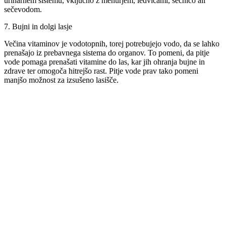
urinarnem sistemu, vključno z mehurjem, ledvicami, sečnico ali
sečevodom.
7. Bujni in dolgi lasje
Večina vitaminov je vodotopnih, torej potrebujejo vodo, da se lahko
prenašajo iz prebavnega sistema do organov. To pomeni, da pitje
vode pomaga prenašati vitamine do las, kar jih ohranja bujne in
zdrave ter omogoča hitrejšo rast. Pitje vode prav tako pomeni
manjšo možnost za izsušeno lasišče.