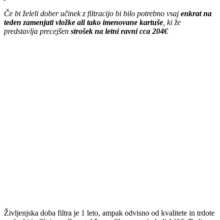
Če bi želeli dober učinek z filtracijo bi bilo potrebno vsaj
enkrat na
teden zamenjati vložke ali tako imenovane kartuše
, ki že
predstavlja precejšen
strošek na letni ravni cca 204€
Življenjska doba filtra je 1 leto, ampak odvisno od kvalitete in trdote