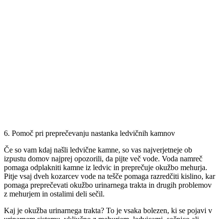
6. Pomoč pri preprečevanju nastanka ledvičnih kamnov
Če so vam kdaj našli ledvične kamne, so vas najverjetneje ob
izpustu domov najprej opozorili, da pijte več vode. Voda namreč
pomaga odplakniti kamne iz ledvic in preprečuje okužbo mehurja.
Pitje vsaj dveh kozarcev vode na tešče pomaga razredčiti kislino, kar
pomaga preprečevati okužbo urinarnega trakta in drugih problemov
z mehurjem in ostalimi deli sečil.
Kaj je okužba urinarnega trakta? To je vsaka bolezen, ki se pojavi v