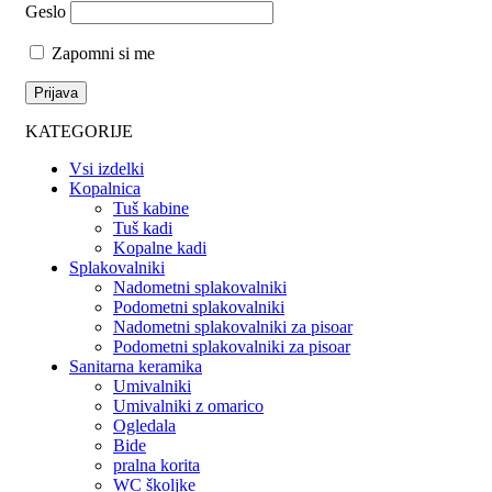
Geslo
Zapomni si me
KATEGORIJE
Vsi izdelki
Kopalnica
Tuš kabine
Tuš kadi
Kopalne kadi
Splakovalniki
Nadometni splakovalniki
Podometni splakovalniki
Nadometni splakovalniki za pisoar
Podometni splakovalniki za pisoar
Sanitarna keramika
Umivalniki
Umivalniki z omarico
Ogledala
Bide
pralna korita
WC školjke