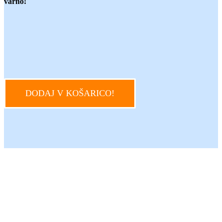
varno!
DODAJ V KOŠARICO!