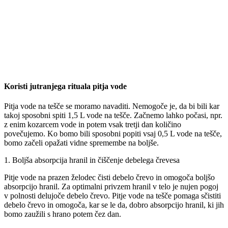
Koristi jutranjega rituala pitja vode
Pitja vode na tešče se moramo navaditi. Nemogoče je, da bi bili kar
takoj sposobni spiti 1,5 L vode na tešče. Začnemo lahko počasi, npr.
z enim kozarcem vode in potem vsak tretji dan količino
povečujemo. Ko bomo bili sposobni popiti vsaj 0,5 L vode na tešče,
bomo začeli opažati vidne spremembe na boljše.
1. Boljša absorpcija hranil in čiščenje debelega črevesa
Pitje vode na prazen želodec čisti debelo črevo in omogoča boljšo
absorpcijo hranil. Za optimalni privzem hranil v telo je nujen pogoj
v polnosti delujoče debelo črevo. Pitje vode na tešče pomaga sčistiti
debelo črevo in omogoča, kar se le da, dobro absorpcijo hranil, ki jih
bomo zaužili s hrano potem čez dan.