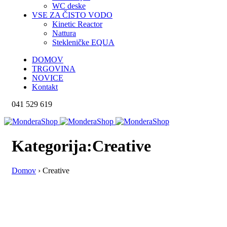
WC deske
VSE ZA ČISTO VODO
Kinetic Reactor
Nattura
Stekleničke EQUA
DOMOV
TRGOVINA
NOVICE
Kontakt
041 529 619
Kategorija:Creative
Domov
›
Creative