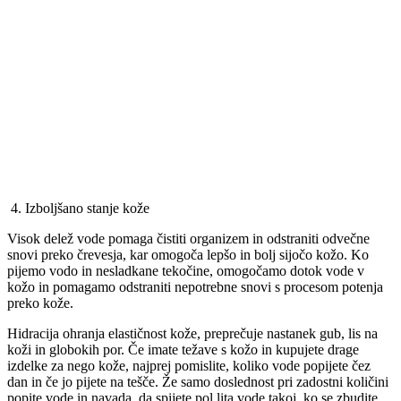
4. Izboljšano stanje kože
Visok delež vode pomaga čistiti organizem in odstraniti odvečne
snovi preko črevesja, kar omogoča lepšo in bolj sijočo kožo. Ko
pijemo vodo in nesladkane tekočine, omogočamo dotok vode v
kožo in pomagamo odstraniti nepotrebne snovi s procesom potenja
preko kože.
Hidracija ohranja elastičnost kože, preprečuje nastanek gub, lis na
koži in globokih por. Če imate težave s kožo in kupujete drage
izdelke za nego kože, najprej pomislite, koliko vode popijete čez
dan in če jo pijete na tešče. Že samo doslednost pri zadostni količini
popite vode in navada, da spijete pol lita vode takoj, ko se zbudite,