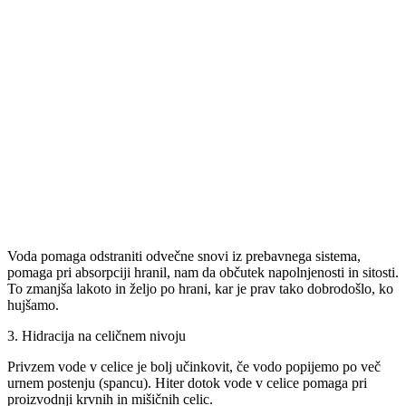
Voda pomaga odstraniti odvečne snovi iz prebavnega sistema,
pomaga pri absorpciji hranil, nam da občutek napolnjenosti in sitosti.
To zmanjša lakoto in željo po hrani, kar je prav tako dobrodošlo, ko
hujšamo.
3. Hidracija na celičnem nivoju
Privzem vode v celice je bolj učinkovit, če vodo popijemo po več
urnem postenju (spancu). Hiter dotok vode v celice pomaga pri
proizvodnji krvnih in mišičnih celic.