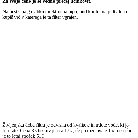
Za svojo ceno je še vedno precej učinkovit.
Namestiš pa ga lahko direktno na pipo, pod korito, na pult ali pa
kupiš vrč v katerega je ta filter vgrajen.
Življenjska doba filtra je odvisna od kvalitete in trdote vode, ki jo
filtrirate. Cena 3 vložkov je cca 17€ , če jih menjavate 1 x mesečno
je to letni strošek 51€