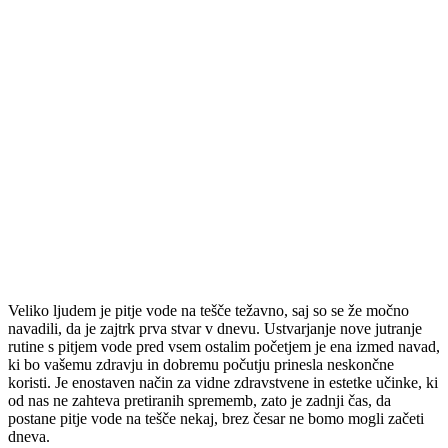
Veliko ljudem je pitje vode na tešče težavno, saj so se že močno
navadili, da je zajtrk prva stvar v dnevu. Ustvarjanje nove jutranje
rutine s pitjem vode pred vsem ostalim početjem je ena izmed navad,
ki bo vašemu zdravju in dobremu počutju prinesla neskončne
koristi. Je enostaven način za vidne zdravstvene in estetke učinke, ki
od nas ne zahteva pretiranih sprememb, zato je zadnji čas, da
postane pitje vode na tešče nekaj, brez česar ne bomo mogli začeti
dneva.