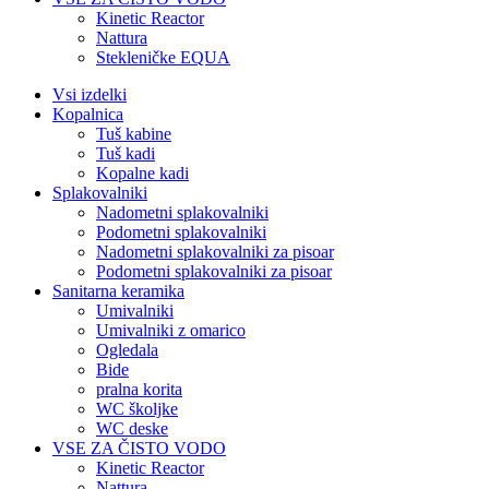
Kinetic Reactor
Nattura
Stekleničke EQUA
Vsi izdelki
Kopalnica
Tuš kabine
Tuš kadi
Kopalne kadi
Splakovalniki
Nadometni splakovalniki
Podometni splakovalniki
Nadometni splakovalniki za pisoar
Podometni splakovalniki za pisoar
Sanitarna keramika
Umivalniki
Umivalniki z omarico
Ogledala
Bide
pralna korita
WC školjke
WC deske
VSE ZA ČISTO VODO
Kinetic Reactor
Nattura