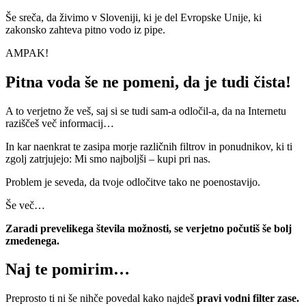
Še sreča, da živimo v Sloveniji, ki je del Evropske Unije, ki
zakonsko zahteva pitno vodo iz pipe.
AMPAK!
Pitna voda še ne pomeni, da je tudi čista!
A to verjetno že veš, saj si se tudi sam-a odločil-a, da na Internetu
raziščeš več informacij…
In kar naenkrat te zasipa morje različnih filtrov in ponudnikov, ki ti
zgolj zatrjujejo: Mi smo najboljši – kupi pri nas.
Problem je seveda, da tvoje odločitve tako ne poenostavijo.
Še več…
Zaradi prevelikega števila možnosti, se verjetno počutiš še bolj
zmedenega.
Naj te pomirim…
Preprosto ti ni še nihče povedal kako najdeš
pravi vodni filter zase.