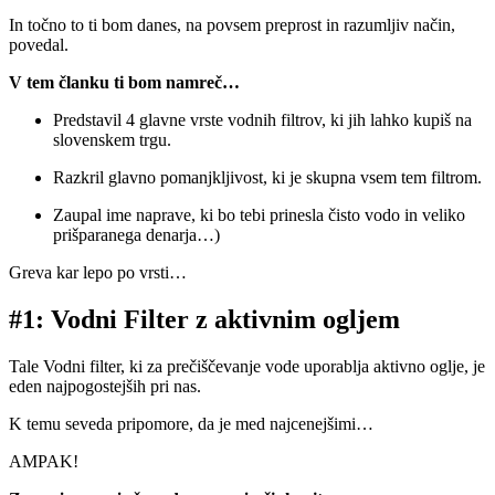
In točno to ti bom danes, na povsem preprost in razumljiv način,
povedal.
V tem članku ti bom namreč…
Predstavil 4 glavne vrste vodnih filtrov, ki jih lahko kupiš na
slovenskem trgu.
Razkril glavno pomanjkljivost, ki je skupna vsem tem filtrom.
Zaupal ime naprave, ki bo tebi prinesla čisto vodo in veliko
prišparanega denarja…)
Greva kar lepo po vrsti…
#1:
Vodni Filter z aktivnim ogljem
Tale Vodni filter, ki za prečiščevanje vode uporablja aktivno oglje, je
eden najpogostejših pri nas.
K temu seveda pripomore, da je med najcenejšimi…
AMPAK!