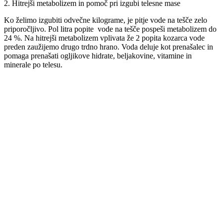
2. Hitrejši metabolizem in pomoč pri izgubi telesne mase
Ko želimo izgubiti odvečne kilograme, je pitje vode na tešče zelo
priporočljivo. Pol litra popite vode na tešče pospeši metabolizem do
24 %. Na hitrejši metabolizem vplivata že 2 popita kozarca vode
preden zaužijemo drugo trdno hrano. Voda deluje kot prenašalec in
pomaga prenašati ogljikove hidrate, beljakovine, vitamine in
minerale po telesu.