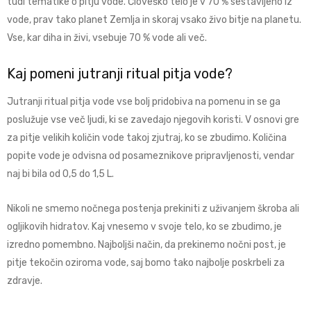
tudi tematike o pitju vode. Človeško telo je v 70 % sestavljeno iz
vode, prav tako planet Zemlja in skoraj vsako živo bitje na planetu.
Vse, kar diha in živi, vsebuje 70 % vode ali več.
Kaj pomeni jutranji ritual pitja vode?
Jutranji ritual pitja vode vse bolj pridobiva na pomenu in se ga
poslužuje vse več ljudi, ki se zavedajo njegovih koristi. V osnovi gre
za pitje velikih količin vode takoj zjutraj, ko se zbudimo. Količina
popite vode je odvisna od posameznikove pripravljenosti, vendar
naj bi bila od 0,5 do 1,5 L.
Nikoli ne smemo nočnega postenja prekiniti z uživanjem škroba ali
ogljikovih hidratov. Kaj vnesemo v svoje telo, ko se zbudimo, je
izredno pomembno. Najboljši način, da prekinemo nočni post, je
pitje tekočin oziroma vode, saj bomo tako najbolje poskrbeli za
zdravje.