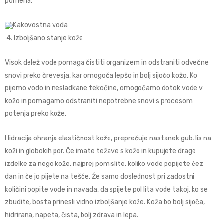
pomena.
4. Izboljšano stanje kože
Visok delež vode pomaga čistiti organizem in odstraniti odvečne
snovi preko črevesja, kar omogoča lepšo in bolj sijočo kožo. Ko
pijemo vodo in nesladkane tekočine, omogočamo dotok vode v
kožo in pomagamo odstraniti nepotrebne snovi s procesom
potenja preko kože.
Hidracija ohranja elastičnost kože, preprečuje nastanek gub, lis na
koži in globokih por. Če imate težave s kožo in kupujete drage
izdelke za nego kože, najprej pomislite, koliko vode popijete čez
dan in če jo pijete na tešče. Že samo doslednost pri zadostni
količini popite vode in navada, da spijete pol lita vode takoj, ko se
zbudite, bosta prinesli vidno izboljšanje kože. Koža bo bolj sijoča,
hidrirana, napeta, čista, bolj zdrava in lepa.