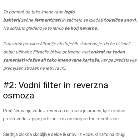
To pomeni, da tako imenovano
leglo
bakterij
začne
fermentirati
in začnejo se izločati
toksične snovi.
Na splošno gledano je to lahko
še bolj nevarno.
Povzetek pravilne filtracije obstoječih sistemov je, da če bi želeli
dober učinek z filtracijo bi bilo potrebno vsaj
enkrat na teden
zamenjati vložke ali tako imenovane kartuše
, kar pa predstavlja
precejšen strošek na letni ravni.
#2:
Vodni filter in reverzna
osmoza
Prečiščevanje vode z reverzno osmozo je proces, kjer močan
pritisk vodo iz pipe potisne skozi polprepustno membrano.
Slednja blokira škodljive delce & snovi iz vode, ki nato na drugi