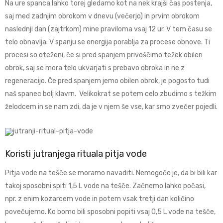
Na ure spanca lahko torej gledamo kot na nek krajši čas postenja,
saj med zadnjim obrokom v dnevu (večerjo) in prvim obrokom
naslednji dan (zajtrkom) mine praviloma vsaj 12 ur. V tem času se
telo obnavlja. V spanju se energija porablja za procese obnove. Ti
procesi so oteženi, če si pred spanjem privoščimo težek obilen
obrok, saj se mora telo ukvarjati s prebavo obroka in ne z
regeneracijo. Če pred spanjem jemo obilen obrok, je pogosto tudi
naš spanec bolj klavrn. Velikokrat se potem celo zbudimo s težkim
želodcem in se nam zdi, da je v njem še vse, kar smo zvečer pojedli.
Koristi jutranjega rituala pitja vode
Pitja vode na tešče se moramo navaditi. Nemogoče je, da bi bili kar
takoj sposobni spiti 1,5 L vode na tešče. Začnemo lahko počasi,
npr. z enim kozarcem vode in potem vsak tretji dan količino
povečujemo. Ko bomo bili sposobni popiti vsaj 0,5 L vode na tešče,