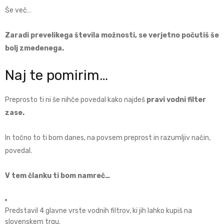
Še več…
Zaradi prevelikega števila možnosti, se verjetno počutiš še
bolj zmedenega.
Naj te pomirim…
Preprosto ti ni še nihče povedal kako najdeš
pravi vodni filter
zase.
In točno to ti bom danes, na povsem preprost in razumljiv način,
povedal.
V tem članku ti bom namreč…
Predstavil 4 glavne vrste vodnih filtrov, ki jih lahko kupiš na
slovenskem trgu.