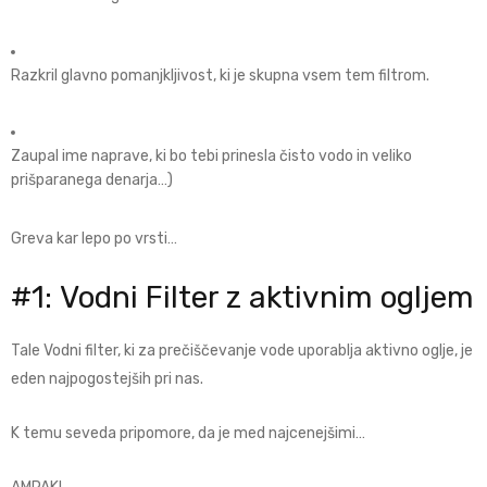
Razkril glavno pomanjkljivost, ki je skupna vsem tem filtrom.
Zaupal ime naprave, ki bo tebi prinesla čisto vodo in veliko
prišparanega denarja…)
Greva kar lepo po vrsti…
#1:
Vodni Filter z aktivnim ogljem
Tale Vodni filter, ki za prečiščevanje vode uporablja aktivno oglje, je
eden najpogostejših pri nas.
K temu seveda pripomore, da je med najcenejšimi…