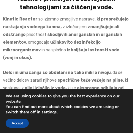
tehnologijami za čiščenje vode.
Kinetic Reactor
so izjemno zmogljive naprave,
ki preprečujejo
nastajanja vodnega kamna,
z izločanjem
zmanjšujejo ali
odstranijo
prisotnost
škodljivih anorganskih in organskih
elementov,
omogočajo
učinkovito dezinfekcijo
mikroorganizmov
in na splošno
izboljšajo lastnosti vode
(vonj in okus).
Delci in umazanija so obdelani na tako mikro nivoju
, da se
večino delcev zaradi njihove
specifične teže vežejo na pline,
ki
se skupaj z
plini izločijo iz vode,
ki se
ekspresno odbijajo od
We are using cookies to give you the best experience on our
curka, ki ga povzroči Reactor.
website.
You can find out more about which cookies we are using or
Del
nevtraliziranih delcev je v vodi
, ki se vizualno ne vidijo, ker
switch them off in
settings
.
so
oksidirani na mikro ravni
in
nimajo več možnosti,
da bi bili
0
Accept
zopet topni v vodi
ali pa da jih lahko
sprejmejo celice v telesu,
Domov
Nakup
Prijava
Seznam želja