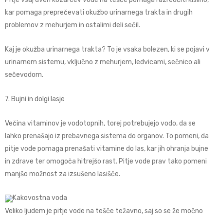
kar pomaga preprečevati okužbo urinarnega trakta in drugih
problemov z mehurjem in ostalimi deli sečil.
Kaj je okužba urinarnega trakta? To je vsaka bolezen, ki se pojavi v
urinarnem sistemu, vključno z mehurjem, ledvicami, sečnico ali
sečevodom.
7. Bujni in dolgi lasje
Večina vitaminov je vodotopnih, torej potrebujejo vodo, da se
lahko prenašajo iz prebavnega sistema do organov. To pomeni, da
pitje vode pomaga prenašati vitamine do las, kar jih ohranja bujne
in zdrave ter omogoča hitrejšo rast. Pitje vode prav tako pomeni
manjšo možnost za izsušeno lasišče.
Veliko ljudem je pitje vode na tešče težavno, saj so se že močno