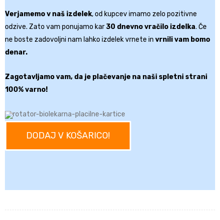
Verjamemo v naš izdelek
, od kupcev imamo zelo pozitivne
odzive. Zato vam ponujamo kar
30 dnevno vračilo izdelka
. Če
ne boste zadovoljni nam lahko izdelek vrnete in
vrnili vam bomo
denar.
Zagotavljamo vam, da je plačevanje na naši spletni strani
100% varno!
DODAJ V KOŠARICO!