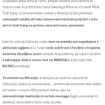
Življenjska doba filtra je 1 leto, ampak odvisno od kvalitete in
trdote vode, ki jo filtrirate. Cena takšnega filtra se vrti okoli 140€.
Tudi tukaj, č
e bi želeli dober učinek z filtracijo bi bilo potrebno
zamenjati vložke ali tako imenovane kartuše prej kot v letu
dni in tudi tukaj se potem cena bistveno spremeni.
Celoten princip čiščenja vode s
loni na membrani napolnjeni z
aktivnim ogljem
, ki iz tvoje
vode odstrani številne strupene
oziorma škodljive snovi
, ampak ne pozabimo, da takšni sistemi
zadržujejo dobre snovi, kot so MINERALI
, ki jih naše telo
NUJNO
potrebuje.
Te sistemi za filtracijo
, ki delujejo po sistemu absorbcije
(filtracije), katera je zaustavljala – zadrževala elemente tako dobre,
kot slabe v svojem filtracijskem telesu, kjer se
skoncetrirajo bakterije in ostala nesnaga
(leglo umazanije in
bakterij), skozi katero teče voda za pitje.