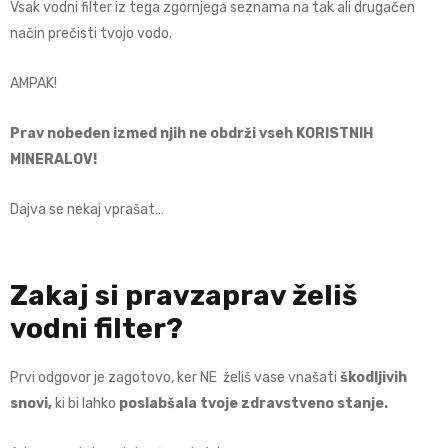
Vsak vodni filter iz tega zgornjega seznama na tak ali drugačen
način prečisti tvojo vodo.
AMPAK!
Prav nobeden izmed njih ne obdrži vseh KORISTNIH
MINERALOV!
Dajva se nekaj vprašat…
Zakaj si pravzaprav želiš
vodni filter?
Prvi odgovor je zagotovo, ker NE želiš vase vnašati
škodljivih
snovi,
ki bi lahko
poslabšala tvoje zdravstveno stanje.