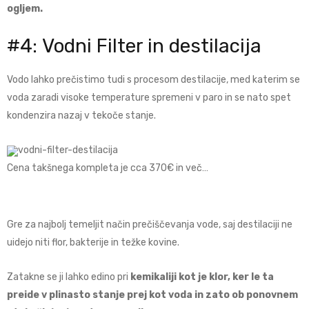
ogljem.
#4: Vodni Filter in destilacija
Vodo lahko prečistimo tudi s procesom destilacije, med katerim se
voda zaradi visoke temperature spremeni v paro in se nato spet
kondenzira nazaj v tekoče stanje.
Cena takšnega kompleta je cca 370
€ in več…
Gre za najbolj temeljit način prečiščevanja vode, saj destilaciji ne
uidejo niti flor, bakterije in težke kovine.
Zatakne se ji lahko edino pri
kemikaliji kot je klor, ker le ta
preide v plinasto stanje prej kot voda in zato ob ponovnem