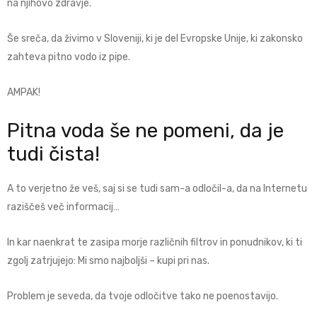
na njihovo zdravje.
Še sreča, da živimo v Sloveniji, ki je del Evropske Unije, ki zakonsko
zahteva pitno vodo iz pipe.
AMPAK!
Pitna voda še ne pomeni, da je
tudi čista!
A to verjetno že veš, saj si se tudi sam-a odločil-a, da na Internetu
raziščeš več informacij…
In kar naenkrat te zasipa morje različnih filtrov in ponudnikov, ki ti
zgolj zatrjujejo: Mi smo najboljši – kupi pri nas.
Problem je seveda, da tvoje odločitve tako ne poenostavijo.