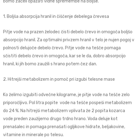
bomo začeli opažati vidne spremembe na boljše.
1. Boljša absorpcija hranil in čiščenje debelega črevesa
Pitje vode na prazen želodec čisti debelo črevo in omogoča boljšo
absorpcijo hranil. Za optimalni privzem hranil v telo je nujen pogoj v
polnosti delujoče debelo črevo. Pitje vode na tešče pomaga
sčistiti debelo črevo in omogoča, kar se le da, dobro absorpcijo
hranil, ki jih bomo zaužili s hrano potem čez dan.
2. Hitrejši metabolizem in pomoč pri izgubi telesne mase
Ko želimo izgubiti odvečne kilograme, je pitje vode na tešče zelo
priporočljivo. Pol litra popite vode na tešče pospeši metabolizem
do 24 %. Na hitrejši metabolizem vplivata že 2 popita kozarca
vode preden zaužijemo drugo trdno hrano. Voda deluje kot
prenašalec in pomaga prenašati ogljikove hidrate, beljakovine,
vitamine in minerale po telesu.