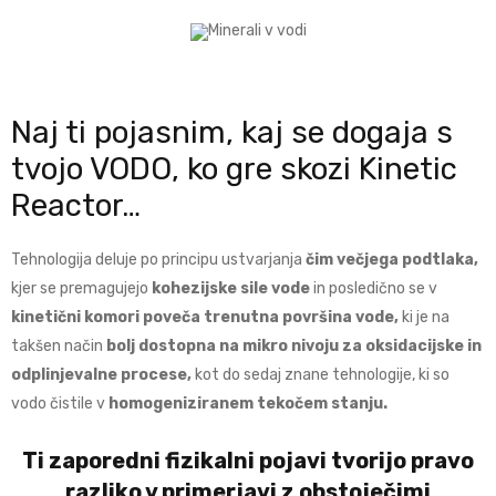
Naj ti pojasnim, kaj se dogaja s
tvojo VODO, ko gre skozi Kinetic
Reactor…
Tehnologija deluje po principu ustvarjanja
čim večjega podtlaka,
kjer se premagujejo
kohezijske sile vode
in posledično se v
kinetični komori poveča trenutna površina vode,
ki je na
takšen način
bolj dostopna na mikro nivoju za oksidacijske in
odplinjevalne procese,
kot do sedaj znane tehnologije, ki so
vodo čistile v
homogeniziranem tekočem stanju.
Ti zaporedni fizikalni pojavi tvorijo pravo
razliko v primerjavi z obstoječimi