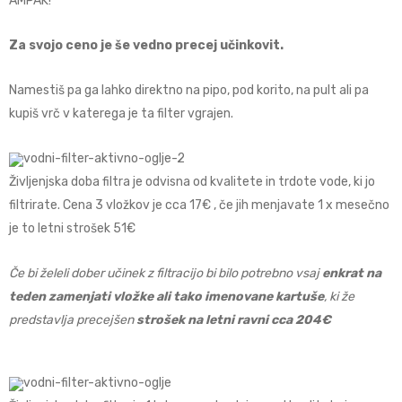
AMPAK!
Za svojo ceno je še vedno precej učinkovit.
Namestiš pa ga lahko direktno na pipo, pod korito, na pult ali pa
kupiš vrč v katerega je ta filter vgrajen.
Življenjska doba filtra je odvisna od kvalitete in trdote vode, ki jo
filtrirate. Cena 3 vložkov je cca 17€ , če jih menjavate 1 x mesečno
je to letni strošek 51€
Če bi želeli dober učinek z filtracijo bi bilo potrebno vsaj
enkrat na
teden zamenjati vložke ali tako imenovane kartuše
, ki že
predstavlja precejšen
strošek na letni ravni cca 204€