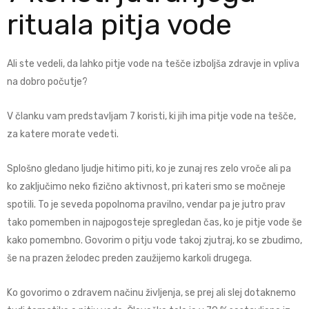
rituala pitja vode
Ali ste vedeli, da lahko pitje vode na tešče izboljša zdravje in vpliva
na dobro počutje?
V članku vam predstavljam 7 koristi, ki jih ima pitje vode na tešče,
za katere morate vedeti.
Splošno gledano ljudje hitimo piti, ko je zunaj res zelo vroče ali pa
ko zaključimo neko fizično aktivnost, pri kateri smo se močneje
spotili. To je seveda popolnoma pravilno, vendar pa je jutro prav
tako pomemben in najpogosteje spregledan čas, ko je pitje vode še
kako pomembno. Govorim o pitju vode takoj zjutraj, ko se zbudimo,
še na prazen želodec preden zaužijemo karkoli drugega.
Ko govorimo o zdravem načinu življenja, se prej ali slej dotaknemo