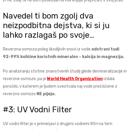
In ne, zdaj te ne bom poskušal na vse kriplje prepričati v svoj prav.
Navedel ti bom zgolj dva
neizpodbitna dejstva, ki si ju
lahko razlagaš po svoje…
Reverzna osmoza poleg škodljivih snovi iz vode
odstrani tudi
92-99% količine koristnih mineralov – kalcija in magnezija.
Po analiziranju stotine znanstvenih študij glede demineralizacije in
reverzne osmoze, pa je
World Health Organization
izdala
poročilo, v katerem je ljudem sveotvala naj vode prečiščene z
reverzno osmozo
NE pijejo.
#3: UV Vodni Filter
UV vodni filter je v primerjavi z drugimi vodnimi filtri na tem