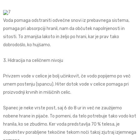
Voda pomaga odstraniti odvečne snovi iz prebavnega sistema,
pomaga pri absorpciji hranil, nam da občutek napolnjenosti in
sitosti. To zmanjša lakoto in željo po hrani, kar je prav tako
dobrodošlo, ko hujšamo.
3. Hidracija na celičnem nivoju
Privzem vode v celice je bolj učinkovit, če vodo popijemo po več
urnem postenju (spancu). Hiter dotok vode v celice pomaga pri
proizvodnji krvnih in mišičnih celic.
Spanec je neke vrste post, saj 6 do 8 ur in več ne zaužijemo
nobene hrane in pijače. To pomeni, da telo potrebuje tako vodo kot
hranila, ko se zbudimo. Ker voda predstavlja 70 % telesa, je
dopolnitev porabljene tekočine tekom noči takoj zjutraj izjemnega