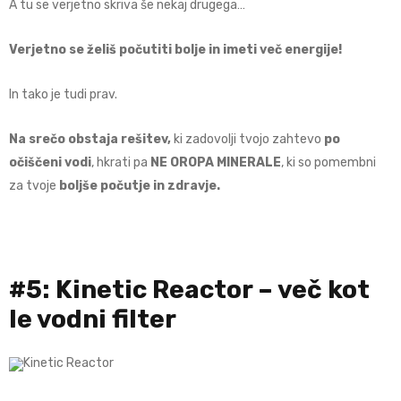
A tu se verjetno skriva še nekaj drugega…
Verjetno se želiš
počutiti
bolje in imeti več energije!
In tako je tudi prav.
Na srečo obstaja rešitev,
ki zadovolji tvojo zahtevo
po
očiščeni vodi
, hkrati pa
NE OROPA
MINERALE
, ki so pomembni
za tvoje
boljše počutje in zdravje.
#5: Kinetic Reactor – več kot
le vodni filter