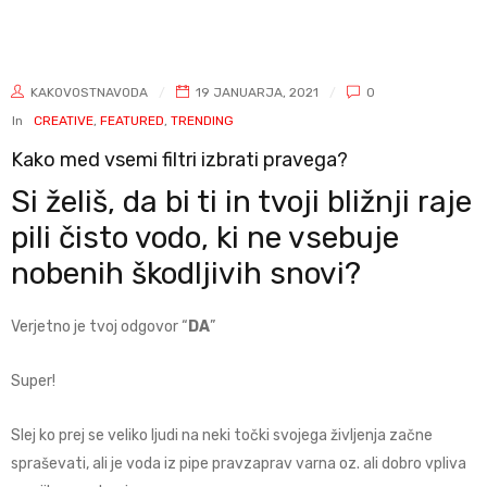
KAKOVOSTNAVODA
19 JANUARJA, 2021
0
In
CREATIVE
,
FEATURED
,
TRENDING
Kako med vsemi filtri izbrati pravega?
Si želiš, da bi ti in tvoji bližnji raje
pili čisto vodo, ki ne vsebuje
nobenih škodljivih snovi?
Verjetno je tvoj odgovor “
DA
”
Super!
Slej ko prej se veliko ljudi na neki točki svojega življenja začne
spraševati, ali je voda iz pipe pravzaprav varna oz. ali dobro vpliva