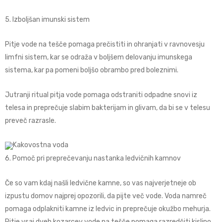
5. Izboljšan imunski sistem
Pitje vode na tešče pomaga prečistiti in ohranjati v ravnovesju
limfni sistem, kar se odraža v boljšem delovanju imunskega
sistema, kar pa pomeni boljšo obrambo pred boleznimi.
Jutranji ritual pitja vode pomaga odstraniti odpadne snovi iz
telesa in preprečuje slabim bakterijam in glivam, da bi se v telesu
preveč razrasle.
6. Pomoč pri preprečevanju nastanka ledvičnih kamnov
Če so vam kdaj našli ledvične kamne, so vas najverjetneje ob
izpustu domov najprej opozorili, da pijte več vode. Voda namreč
pomaga odplakniti kamne iz ledvic in preprečuje okužbo mehurja.
Pitje vsaj dveh kozarcev vode na tešče pomaga razredčiti kislino,