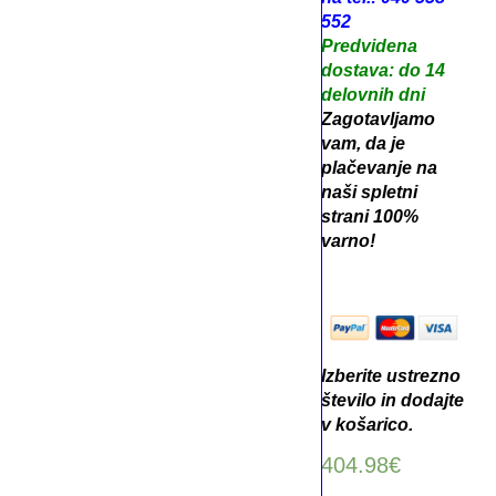
552
Predvidena
dostava: do 14
delovnih dni
Zagotavljamo
vam, da je
plačevanje na
naši spletni
strani 100%
varno!
Izberite ustrezno
število in dodajte
v košarico.
404.98
€