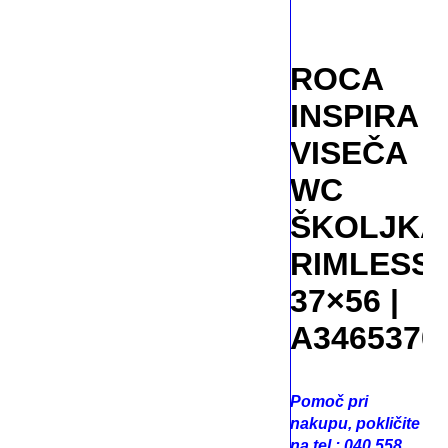
ROCA
INSPIRA
VISEČA
WC
ŠKOLJKA
RIMLESS
37×56 |
A3465370
Pomoč pri
nakupu, pokličite
na tel.: 040 558